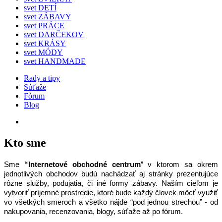
svet DETÍ
svet ZÁBAVY
svet PRÁCE
svet DARČEKOV
svet KRÁSY
svet MÓDY
svet HANDMADE
Rady a tipy
Súťaže
Fórum
Blog
Nájdi si svoj svet
Kto sme
Sme 
“Internetové obchodné centrum
” v ktorom sa okrem 
jednotlivých obchodov budú nachádzať aj stránky prezentujúce 
rôzne služby, podujatia, či iné formy zábavy. Naším cieľom je 
vytvoriť príjemné prostredie, ktoré bude každý človek môcť využiť 
vo všetkých smeroch a všetko nájde “pod jednou strechou” - od 
nakupovania, recenzovania, blogy, súťaže až po fórum.