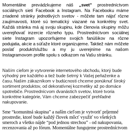
Momentálne prevádzkujeme náš 
„svet“ 
prostredníctvom 
sociálnych sietí Facebook a Instagram. Na Facebooku máme 
zriadené stránky jednotlivých svetov - môžete tam nájsť rôzne 
zaujímavosti, ktoré sú tematický viazané na konkrétny svet. 
Každá stránka má aj svoju skupinu, kde členovia skupiny môžu 
uverejňovať inzercie rôzneho typu. Prostredníctvom sociálnej 
siete Instagram upozorňujeme svojich fanúšikov na rôzne 
podujatia, akcie a súťaže ktoré organizujeme. Taktiež nám môžete 
poslať produkt/službu a my ju uverejníme na našom 
Instagramovom profile spolu s odkazom na Vašu stránku.
Naším cieľom je vytvorenie internetového obchodu, ktorý bude 
výhodný pre každého a tiež bude šetrný k Vašej peňaženke a 
času.
Našim zákazníkom v budúcnosti chceme ponúknuť široký 
sortiment produktov, od dekoratívnej kozmetiky až po domáce 
spotrebiče.
Prostrednícvom dvanástich svetov, ktoré tvoria 
konkrétne kategórie, Vám chceme zabezpečiť prehľadné 
nakupovanie.
Sme “komunitná skupina” a naším cieľom je vytvoriť príjemné
prostredie, ktoré bude každý človek môcť využiť vo všetkých
smeroch a všetko nájde “pod jednou strechou” - od nakupovania,
recenzovania až po fórum. Momentálne fungujeme prostredníctvom