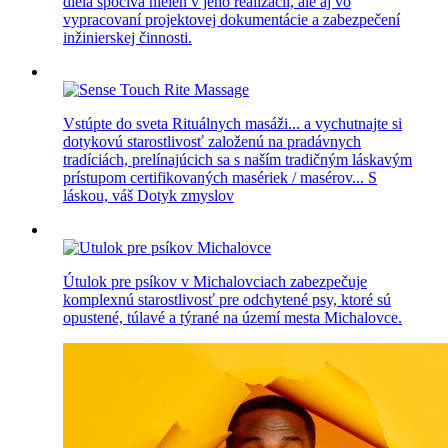
diela spočíva nielen v jeho realizácii, ale aj vo
vypracovaní projektovej dokumentácie a zabezpečení
inžinierskej činnosti.
Vstúpte do sveta Rituálnych masáži... a vychutnajte si
dotykovú starostlivosť založenú na pradávnych
tradíciách, prelínajúcich sa s naším tradičným láskavým
prístupom certifikovaných masériek / masérov... S
láskou, váš Dotyk zmyslov
Útulok pre psíkov v Michalovciach zabezpečuje
komplexnú starostlivosť pre odchytené psy, ktoré sú
opustené, túlavé a týrané na území mesta Michalovce.