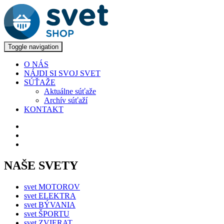
Toggle navigation
O NÁS
NÁJDI SI SVOJ SVET
SÚŤAŽE
Aktuálne súťaže
Archív súťaží
KONTAKT
NAŠE SVETY
svet MOTOROV
svet ELEKTRA
svet BÝVANIA
svet ŠPORTU
svet ZVIERAT