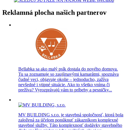
Reklamná plocha našich partnerov
Bellabka sa ako malý psík dostala do nového domova.
Tu sa zoznamuje so zaujímavými kamarátmi, spoznáva
čudné veci, objavuje okolie – jednoducho, zažíva
nevšedné i vtipné situácie. Ako to všetko vníma či
prežíva? Vyrozprávajú vám to príbehy a pesničky...
MV BUILDING s.r.o. je stavebná spoločnosť, ktorá bola
založená za účelom ponúknuť zákazníkom komplexné
stavebné služby. Táto komplexnosť dodávky stavebného