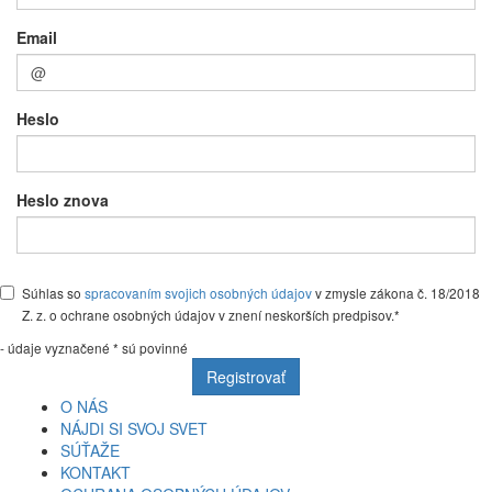
Email
Heslo
Heslo znova
Súhlas so
spracovaním svojich osobných údajov
v zmysle zákona č. 18/2018
Z. z. o ochrane osobných údajov v znení neskorších predpisov.
*
- údaje vyznačené
*
sú povinné
Registrovať
O NÁS
NÁJDI SI SVOJ SVET
SÚŤAŽE
KONTAKT